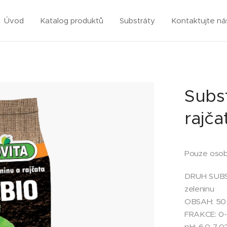
Úvod
Katalog produktů
Substráty
Kontaktujte ná
Subst
rajča
Pouze osob
DRUH SUBSTR
zeleninu
OBSAH: 50 
FRAKCE: 0
pH: 6,0-7,0