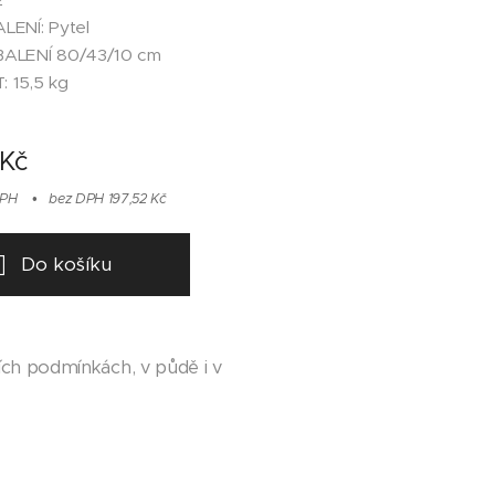
ENÍ: Pytel
ALENÍ 80/43/10 cm
 15,5 kg
Kč
DPH
bez DPH 197,52 Kč
Do košíku
ích podmínkách, v půdě i v