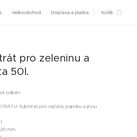
s
Velkoobchod
Doprava a platba
Košík
rát pro zeleninu a
ta 50l.
ní odběr!
ÁTU: Substrát pro rajčata, papriku a jinou
l.
-20 mm.
2