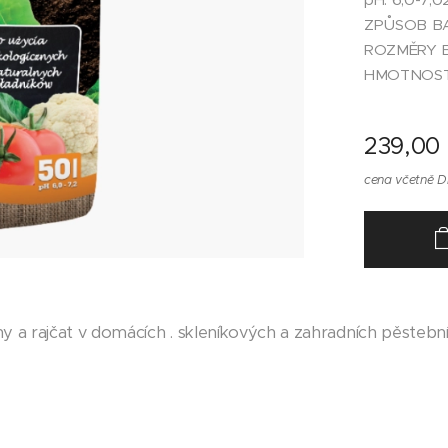
ZPŮSOB BAL
ROZMĚRY B
HMOTNOST:
239,00
cena včetně 
ny a rajčat v domácích . skleníkových a zahradních pěstebn